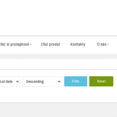
hci si pronajmout
Chci prodat
Kontakty
O nás