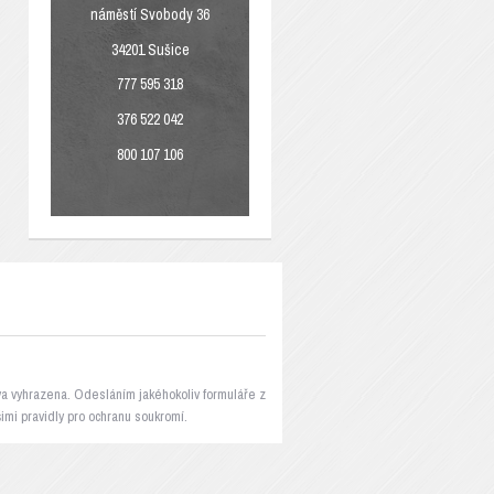
náměstí Svobody 36
34201 Sušice
777 595 318
376 522 042
800 107 106
áva vyhrazena. Odesláním jakéhokoliv formuláře z
mi pravidly pro ochranu soukromí.