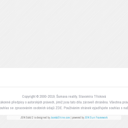
Copyright © 2000-2019, Šumava reality, Slavomíra Třísková
é zákonné předpisy o autorských právech, jimiž jsou tato díla zároveň chráněna. Všechna pr
ouhlas se zpracováním osobních údajů ZDE. Používáním stránek vyjadřujete souhlas s naši
JSN Solid 2 is designed by
JoomlaShine.com
| powered by
JSN Sun Framework