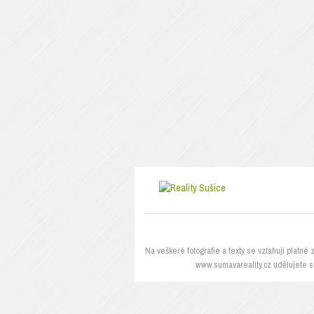
Na veškeré fotografie a texty se vztahují platn
www.sumavareality.cz udělujete s