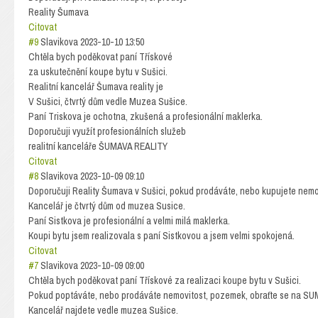
Reality Šumava
Citovat
#9
Slavikova
2023-10-10 13:50
Chtěla bych poděkovat paní Třískové
za uskutečnění koupe bytu v Sušici.
Realitní kancelář Šumava reality je
V Sušici, čtvrtý dům vedle Muzea Sušice.
Paní Triskova je ochotna, zkušená a profesionální maklerka.
Doporučuji využít profesionálních služeb
realitní kanceláře ŠUMAVA REALITY
Citovat
#8
Slavikova
2023-10-09 09:10
Doporučuji Reality Šumava v Sušici, pokud prodáváte, nebo kupujete nem
Kancelář je čtvrtý dům od muzea Susice.
Paní Sistkova je profesionální a velmi milá maklerka.
Koupi bytu jsem realizovala s paní Sistkovou a jsem velmi spokojená.
Citovat
#7
Slavikova
2023-10-09 09:00
Chtěla bych poděkovat paní Třískové za realizaci koupe bytu v Sušici.
Pokud poptáváte, nebo prodáváte nemovitost, pozemek, obraťte se na SUMA
Kancelář najdete vedle muzea Sušice.