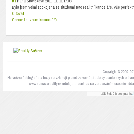
#1
Hana Šťovíčková
2019-11-11 17:03
Byla jsem velmi spokojena se službami této realitní kanceláře. Vše perfekt
Citovat
Obnovit seznam komentářů
Copyright © 2000-201
Na veškeré fotografie a texty se vztahují platné zákonné předpisy o autorských práve
www.sumavareality.cz udělujete souhlas se zpracováním osobních údaj
JSN Solid 2 is designed by
J