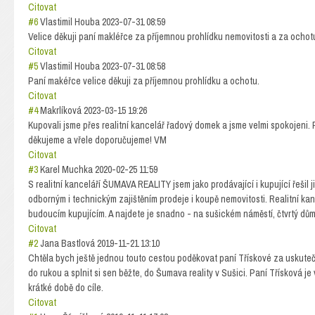
Citovat
#6
Vlastimil Houba
2023-07-31 08:59
Velice děkuji paní makléřce za příjemnou prohlídku nemovitosti a za ochot
Citovat
#5
Vlastimil Houba
2023-07-31 08:58
Paní makéřce velice děkuji za příjemnou prohlídku a ochotu.
Citovat
#4
Makrlíková
2023-03-15 19:26
Kupovali jsme přes realitní kancelář řadový domek a jsme velmi spokojeni. 
děkujeme a vřele doporučujeme! VM
Citovat
#3
Karel Muchka
2020-02-25 11:59
S realitní kanceláří ŠUMAVA REALITY jsem jako prodávající i kupující řešil 
odborným i technickým zajištěním prodeje i koupě nemovitosti. Realitní k
budoucím kupujícím. A najdete je snadno - na sušickém náměstí, čtvrtý dů
Citovat
#2
Jana Bastlová
2019-11-21 13:10
Chtěla bych ještě jednou touto cestou poděkovat paní Třískové za uskutečn
do rukou a splnit si sen běžte, do Šumava reality v Sušici. Paní Třísková je
krátké době do cíle.
Citovat