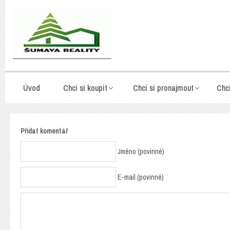
Úvod
Chci si koupit
Chci si pronajmout
Chc
Přidat komentář
Jméno (povinné)
E-mail (povinné)