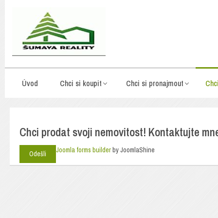
Úvod
Chci si koupit
Chci si pronajmout
Chc
Chci prodat svoji nemovitost! Kontaktujte mn
Joomla forms builder
by JoomlaShine
Odešli