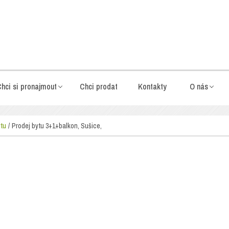
hci si pronajmout
Chci prodat
Kontakty
O nás
ytu
Prodej bytu 3+1+balkon, Sušice,