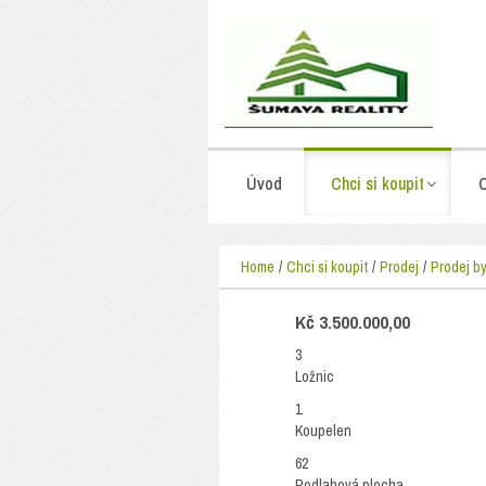
Úvod
Chci si koupit
C
Home
Chci si koupit
Prodej
Prodej b
Kč 3.500.000,00
3
Ložnic
1
Koupelen
62
Podlahová plocha