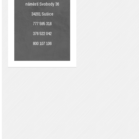
náměstí Svobody 36
34201 Sušice
777 595 318
376 522 042
800 107 106