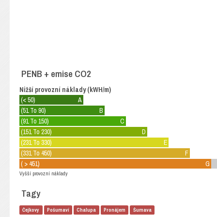
PENB + emise CO2
Nižší provozní náklady (kWH/m)
(< 50)
A
(51 To 90)
B
(91 To 150)
C
(151 To 230)
D
(231 To 330)
E
(331 To 450)
F
( > 451)
G
Vyšší provozní náklady
Tagy
Čejkovy
Pošumaví
Chalupa
Pronájem
Šumava