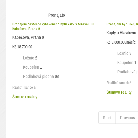
Pronajato
Pronájem částečně vybaveného bytu 2+kk s terasou, ul.
Pronájem bytu 3+1, K
Kabešova, Praha 9
Keply u Hlavňovic
Kabešova, Praha 9
Kč 8.000,00 /měsíc
Kč 18.700,00
Ložnic
3
Ložnic
2
Koupelen
1
Koupelen
1
Podlahová 
Podlahová plocha
68
Realitní kancelář
Realitní kancelář
Šumava reality
Šumava reality
Start
Previous