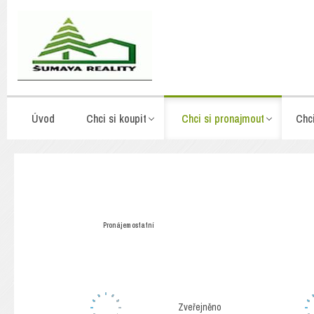
Úvod
Chci si koupit
Chci si pronajmout
Chc
Pronájem ostatní
Zveřejněno