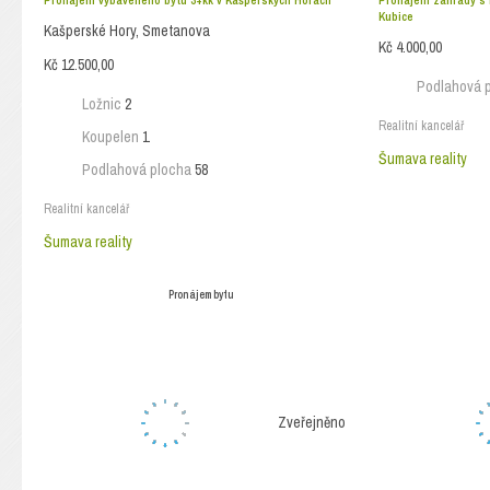
Pronájem vybaveného bytu 3+kk v Kašperských Horách
Pronájem zahrady s 
Kubice
Kašperské Hory, Smetanova
Kč 4.000,00
Kč 12.500,00
Podlahová 
Ložnic
2
Realitní kancelář
Koupelen
1
Šumava reality
Podlahová plocha
58
Realitní kancelář
Šumava reality
Pronájem bytu
Zveřejněno