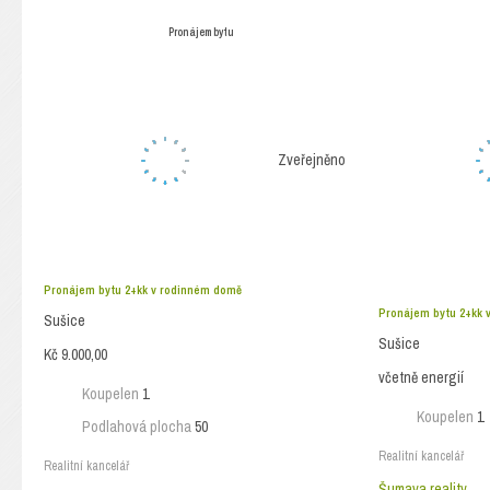
Pronájem bytu
Zveřejněno
Pronájem bytu 2+kk v rodinném domě
Pronájem bytu 2+kk 
Sušice
Sušice
Kč 9.000,00
včetně energií
Koupelen
1
Koupelen
1
Podlahová plocha
50
Realitní kancelář
Realitní kancelář
Šumava reality